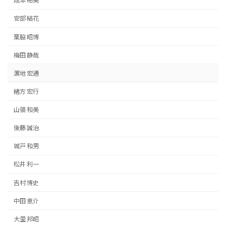
成本 祐美
安部 結花
栗脇 昭博
梅田 静哉
濵地 宏通
緒方 宏行
山領 和美
後藤 誠治
城戸 和男
松井 利一
吉村 博史
中田 恵介
大里 邦昭