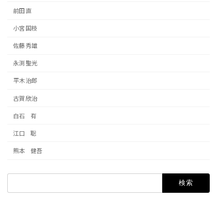
前田 直
小宮 国枝
佐藤 秀雄
永渕 聖光
平木 治郎
古賀 欣治
白石 有
江口 聡
熊本 健吾
検
索: