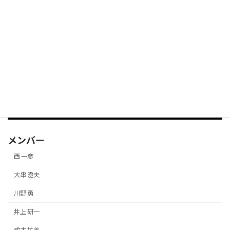
専門分野
情報戦略立案、業務改革・改善支援、プロジェクト・
マネジメント
メンバー一覧に戻る
メンバー
西 一彦
大串 澄夫
川野 勇
井上 研一