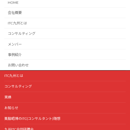
HOME
会社概要
ITC九州とは
コンサルティング
メンバー
事例紹介
お問い合わせ
ITC九州とは
コンサルティング
実績
お知らせ
栗脇昭博のITC(コンサルタント)随想
九州ITC合同研鑽会