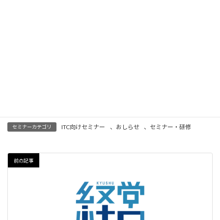
の強い味方。
参加して納得！
あなたにポイントを！ 研鑽会参加で資格更新が容易にできま
す。
なお、申込登録内容は、研鑽会世話人・関係者に開示致しますこ
とを、ご了承願います。
九州ＩＴコーディネータ研鑽会 会長 西 一彦
〃 研鑽部長 白武 達哉
ITC向けセミナー
、
おしらせ
、
セミナー・研修
セミナーカテゴリ
前の記事