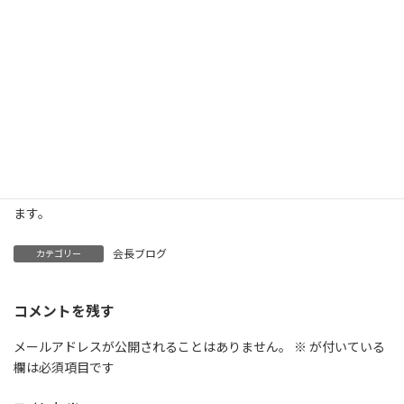
新聞の広告を見なければ手にすることはなかった本だろうと思い
ます。
通勤や移動時間が減っていますので、それに比例して読書の時間
も少なくなりがちです。
イコール充電時間が短くなるわけですので補填するための個人努
力が必要ですね。
購入だけはしたものの「積読」にならないように努めたいと思い
ます。
会長ブログ
カテゴリー
コメントを残す
メールアドレスが公開されることはありません。
※
が付いている
欄は必須項目です