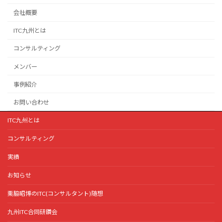
会社概要
ITC九州とは
コンサルティング
メンバー
事例紹介
お問い合わせ
ITC九州とは
コンサルティング
実績
お知らせ
栗脇昭博のITC(コンサルタント)随想
九州ITC合同研鑽会