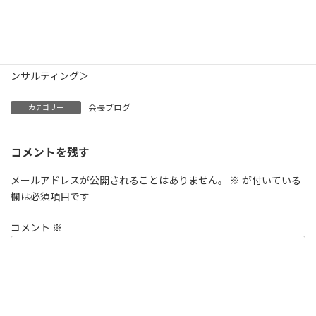
＜＜ （一社）IT経営コンサルティング九州、ITC九州、ITコーデ
ィネータ、ITC ＞＞
＜＜福岡のITコンサルタント、DX推進支援、IT経営実現支援、コ
ンサルティング＞
会長ブログ
カテゴリー
コメントを残す
メールアドレスが公開されることはありません。
※
が付いている
欄は必須項目です
コメント
※